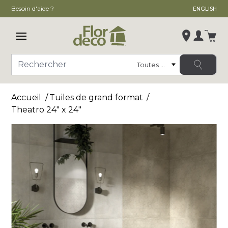
Besoin d'aide ?
ENGLISH
Ouvrir le menu principal
Se conn
Catégorie
Rechercher
Modifier le magasin
Accueil
Tuiles de grand format
, ,
Theatro 24" x 24"
,
Voir la fiche du magasin