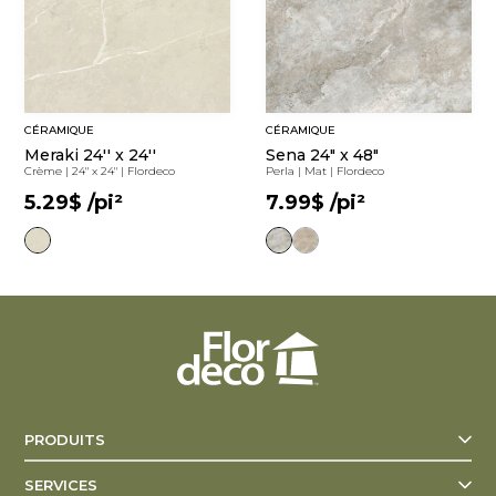
CÉRAMIQUE
CÉRAMIQUE
Meraki 24'' x 24''
Sena 24" x 48"
Crème
|
24" x 24"
|
Flordeco
Perla
|
Mat
|
Flordeco
5.29$
/pi²
7.99$
/pi²
PRODUITS
SERVICES