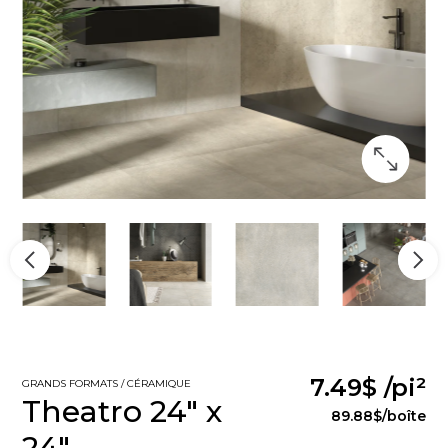
7.49$
/pi²
GRANDS FORMATS / CÉRAMIQUE
Theatro 24" x
89.88$
/boîte
24"