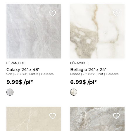
CÉRAMIQUE
CÉRAMIQUE
Galaxy 24" x 48"
Bellagio 24" x 24"
Gris
|
24" x 48"
|
Lustré
|
Flordeco
Blanco
|
24" x 24"
|
Mat
|
Flordeco
9.99$
/pi²
6.99$
/pi²