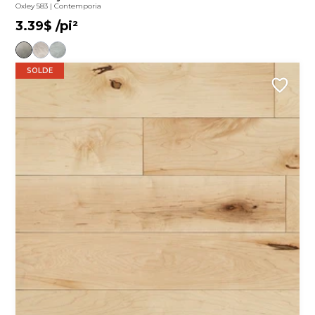
Oxley 583
|
Contemporia
3.39$
/pi²
SOLDE