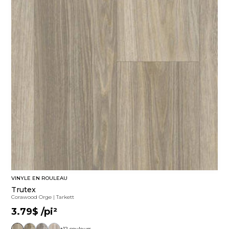
VINYLE EN ROULEAU
Trutex
Corawood Orge
|
Tarkett
3.79$
/pi²
+12 couleurs