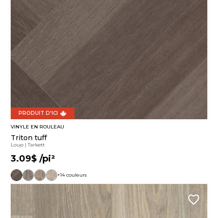
PRODUIT D'ICI
VINYLE EN ROULEAU
Triton tuff
Loup
|
Tarkett
3.09$
/pi²
+14 couleurs