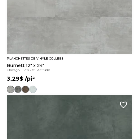
PLANCHETTES DE VINYLE COLLÉES
Burnett 12" x 24"
Chicago
|
12" x 24"
|
Altitude
3.29$
/pi²