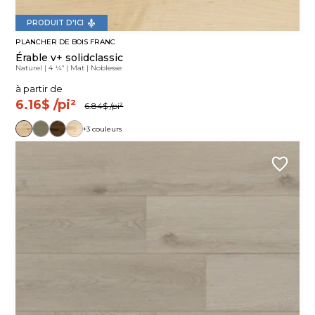
PRODUIT D'ICI
PLANCHER DE BOIS FRANC
Érable v+ solidclassic
Naturel
|
4 ¼"
|
Mat
|
Noblesse
à partir de
6.16$
/pi²
6.84$
/pi²
+3 couleurs