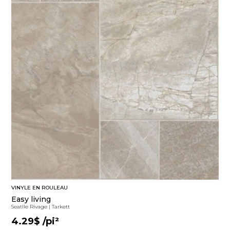
VINYLE EN ROULEAU
Easy living
Seatlle Rivage
|
Tarkett
4.29$
/pi²