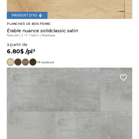
PRODUIT D'ICI
PLANCHER DE BOIS FRANC
Érable nuance solidclassic satin
Naturel
|
2 ¼"
|
Satin
|
Noblesse
à partir de
6.80$
/pi²
+9 couleurs