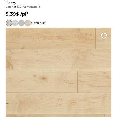
Tarzy
Coronet T35
|
Contemporia
5.39$
/pi²
+3 couleurs