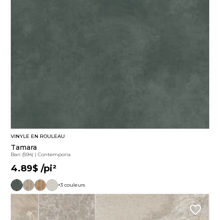
VINYLE EN ROULEAU
Tamara
Bari (594)
|
Contemporia
4.89$
/pi²
+3 couleurs