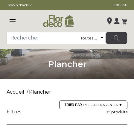
Besoin d'aide ?
ENGLISH
Ouvrir le menu principal
Se conn
Catégorie
Rechercher
Modifier le magasin
, ,
Plancher
,
Voir la fiche du magasin
Accueil
Plancher
TRIER PAR :
MEILLEURES VENTES
Filtres
95 produits