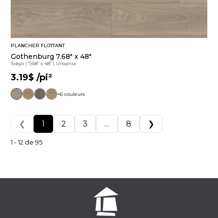
PLANCHER FLOTTANT
Gothenburg 7.68" x 48"
Tokyo
|
7,68" x 48"
|
Urbania
3.19$
/pi²
+6 couleurs
❮
1
2
3
…
8
❯
1 - 12 de 95