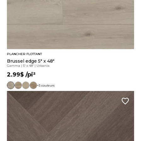
PLANCHER FLOTTANT
Brussel edge 5" x 48"
Gamma
|
5" x 48"
|
Urbania
2.99$
/pi²
+3 couleurs