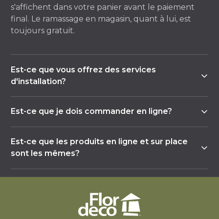
s'affichent dans votre panier avant le paiement
final. Le ramassage en magasin, quant à lui, est
toujours gratuit.
Est-ce que vous offrez des services
d'installation?
Oui, la plupart de nos magasins offrent un service
Est-ce que je dois commander en ligne?
d'installation, soit à l'interne, soit avec un
partenaire externe. Contactez le magasin de votre
Non, la commande en ligne est une option parmi
choix pour connaître les détails et la disponibilité
Est-ce que les produits en ligne et sur place
d'autres. Vous pouvez tout aussi bien visiter un de
de ce service pour votre projet.
sont les mêmes?
nos magasins pour être accompagné par un
conseiller, du choix des matériaux jusqu'à la
Le catalogue en ligne reflète le magasin que vous
finalisation de votre commande.
sélectionnez, mais l'offre peut varier d'un magasin
à l'autre selon les fournisseurs locaux. Nous vous
recommandons de confirmer la disponibilité