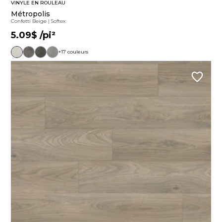
VINYLE EN ROULEAU
Métropolis
Confetti Beige
|
Softex
5.09$
/pi²
+17 couleurs