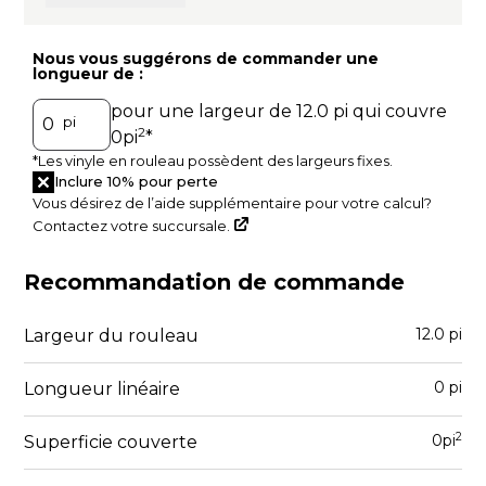
Nous vous suggérons de commander une
longueur de :
pour une largeur de
12.0
pi qui couvre
pi
2
0
pi
*
*Les vinyle en rouleau possèdent des largeurs fixes.
Inclure 10% pour perte
Vous désirez de l’aide supplémentaire pour votre calcul?
Contactez votre succursale.
A
Recommandation de commande
12.0
pi
Largeur du rouleau
0
pi
Longueur linéaire
2
0
pi
Superficie couverte