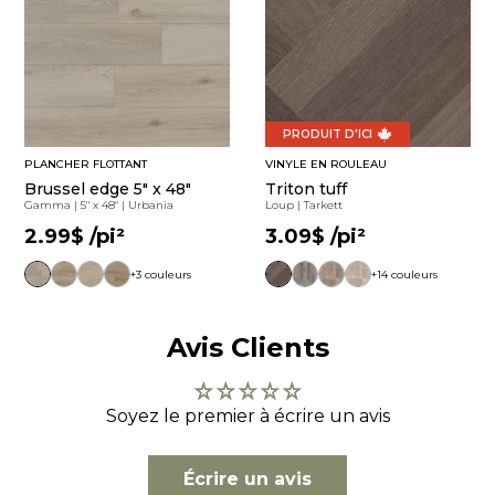
PRODUIT D'ICI
PLANCHER FLOTTANT
VINYLE EN ROULEAU
Brussel edge 5" x 48"
Triton tuff
Gamma
|
5" x 48"
|
Urbania
Loup
|
Tarkett
2.99$
/pi²
3.09$
/pi²
+3 couleurs
+14 couleurs
Avis Clients
Soyez le premier à écrire un avis
Écrire un avis