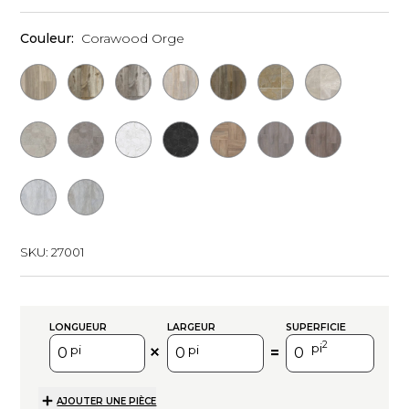
Couleur:
Corawood Orge
SKU:
27001
LONGUEUR
LARGEUR
SUPERFICIE
2
pi
pi
pi
=
AJOUTER UNE PIÈCE