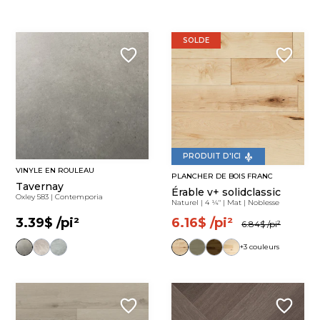
SOLDE
PRODUIT D'ICI
VINYLE EN ROULEAU
PLANCHER DE BOIS FRANC
Tavernay
Érable v+ solidclassic
Oxley 583
|
Contemporia
Naturel
|
4 ¼"
|
Mat
|
Noblesse
3.39$
/pi²
6.16$
/pi²
6.84$
/pi²
+3 couleurs