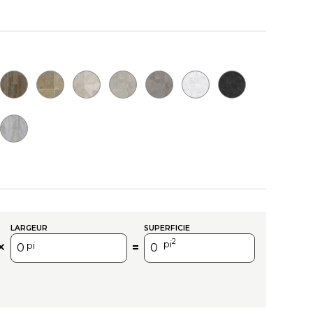
LARGEUR
SUPERFICIE
2
pi
pi
=