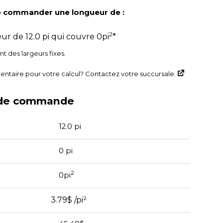
 commander une longueur de :
2
eur de
12.0
pi qui couvre
0
pi
*
t des largeurs fixes.
entaire pour votre calcul? Contactez votre succursale.
A
de commande
12.0
pi
0
pi
2
0
pi
3.79$
/pi²