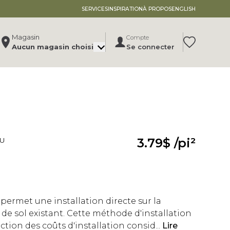
SERVICES
INSPIRATION
À PROPOS
ENGLISH
Magasin
Compte
Translation 
Aucun magasin choisi
Se connecter
Modifier le magasin
, ,
,
Voir la fiche du magasin
3.79$
/pi²
AU
x permet une installation directe sur la
de sol existant. Cette méthode d'installation
tion des coûts d'installation consid...
Lire