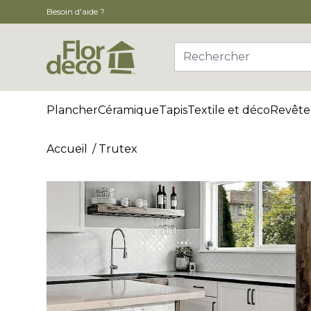
Besoin d'aide ?
Rechercher
Plancher
Céramique
Tapis
Textile et déco
Revête
Accueil
Trutex