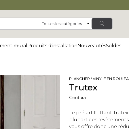
Catégorie
ment mural
Produits d'installation
Nouveautés
Soldes
PLANCHER / VINYLE EN ROULE
Trutex
Centura
Le prélart flottant Trute
plupart des revêtements 
vous offre donc une réduc