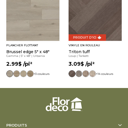
PRODUIT D'ICI
PLANCHER FLOTTANT
VINYLE EN ROULEAU
Brussel edge 5" x 48"
Triton tuff
Gamma
|
5" x 48"
|
Urbania
Loup
|
Tarkett
2.99$
/pi²
3.09$
/pi²
+3 couleurs
+14 couleurs
PRODUITS