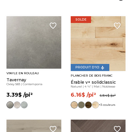
SOLDE
PRODUIT D'ICI
VINYLE EN ROULEAU
PLANCHER DE BOIS FRANC
Tavernay
Érable v+ solidclassic
Oxley 583
|
Contemporia
Naturel
|
4 ¼"
|
Mat
|
Noblesse
3.39$
/pi²
6.16$
/pi²
6.84$
/pi²
+3 couleurs