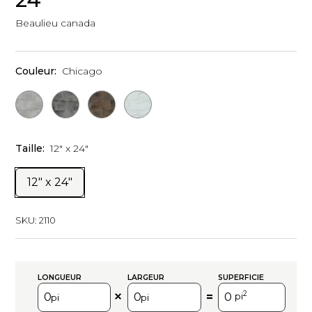
Beaulieu canada
Couleur:
Chicago
Taille:
12" x 24"
12" x 24"
SKU:
2110
LONGUEUR
LARGEUR
SUPERFICIE
2
=
pi
pi
pi