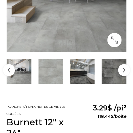
3.29$
/pi²
PLANCHER / PLANCHETTES DE VINYLE
COLLÉES
118.44$
/boîte
Burnett 12" x
24"