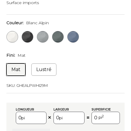
Surface imports
Couleur:
Blanc Alpin
Fini:
Mat
Mat
Lustré
SKU:
GHEALPWHI29M
LONGUEUR
LARGEUR
SUPERFICIE
2
=
pi
pi
pi