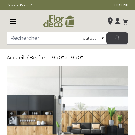
Besoin d'aide ?
ENGLISH
Ouvrir le menu principal
Se conn
Catégorie
Rechercher
Modifier le magasin
Accueil
Beaford 19.70" x 19.70"
, ,
,
Voir la fiche du magasin