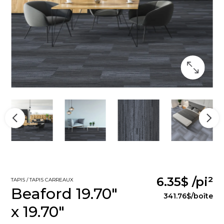
6.35$
/pi²
TAPIS / TAPIS CARREAUX
Beaford 19.70"
341.76$
/boîte
x 19.70"