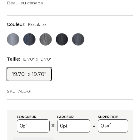
Beaulieu canada
Couleur:
Escalate
Taille:
19.70" x 19.70"
19.70" x 19.70"
SKU:
IALL-01
LONGUEUR
LARGEUR
SUPERFICIE
2
=
pi
pi
pi