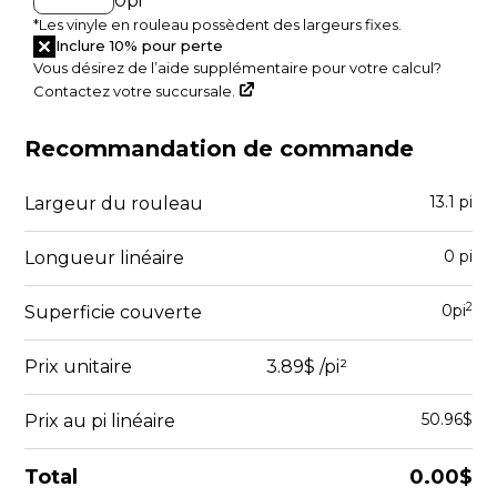
0
pi
*
*Les vinyle en rouleau possèdent des largeurs fixes.
Inclure 10% pour perte
Vous désirez de l’aide supplémentaire pour votre calcul?
Contactez votre succursale.
A
Recommandation de commande
13.1
pi
Largeur du rouleau
0
pi
Longueur linéaire
2
0
pi
Superficie couverte
Prix unitaire
3.89$
/pi²
50.96$
Prix au pi linéaire
Total
0.00$